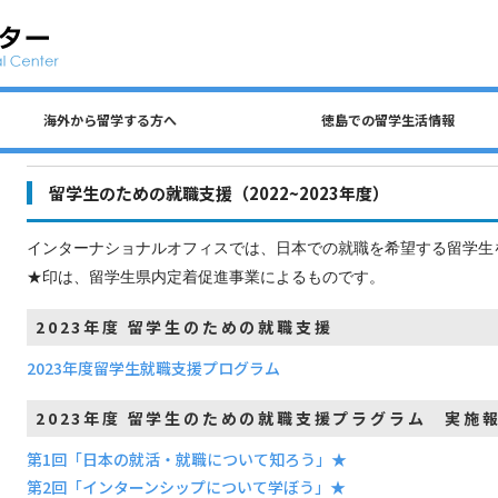
海外から留学する方へ
徳島での留学生活情報
公共交通、自動車、自転車について
留学生 国費奨学金（入学前申請）
民間アパートの探し方について
徳島での生活費・授業料
留学生宿舎・寮について
海外から留学する方へ
徳島大学への留学方法
査証（ビザ）について
入学までのステップ
住所を変更するとき
各種保険について
徳島での留学生活情報
ごみの分別について
アルバイトについて
留学生のための就職支援（2022~2023年度）
インターナショナルオフィスでは、日本での就職を希望する留学生
★印は、留学生県内定着促進事業によるものです。
2023年度 留学生のための就職支援
2023年度留学生就職支援プログラム
2023年度 留学生のための就職支援プラグラム 実施
第1回「日本の就活・就職について知ろう」★
第2回「インターンシップについて学ぼう」★