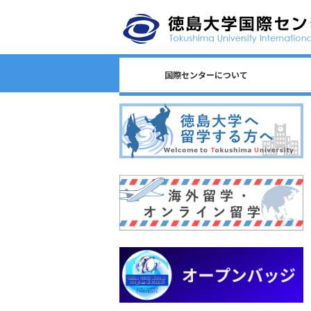
国際センターについて
日本語教育/Japanese Program
センター長からのごあいさつ
国際センターのロゴについて
国際センターについて
相談窓口一覧
スタッフ一覧
国際課連絡先
沿革