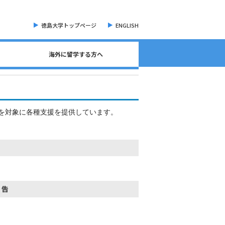
徳島大学トップページ
ENGLISH
海外に留学する方へ
海外現地留学・オンライン留学について
海外留学に関する相談窓口について
語学検定試験（英語）について
奨学金・各種手続き書類
オープンバッジについて
海外に留学する方へ
危機管理・留学準備
交換留学について
海外留学体験記
を対象に各種支援を提供しています。
報告