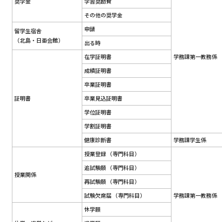
奨学金
学習奨励費
その他の奨学金
申請
留学生宿舎
（北島・日亜会館）
出る時
在学証明書
学務課第一教務係
成績証明書
卒業証明書
証明書
卒業見込証明書
学位証明書
学割証明書
健康診断書
学務課学生係
授業登録 （専門科目）
追試験願 （専門科目）
授業関係
再試験願 （専門科目）
試験欠席届 （専門科目）
学務課第一教務係
休学願