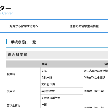
海外から留学する方へ
徳島での留学生活情報
公共交通、自動車、自転車について
留学生 国費奨学金（入学前申請）
民間アパートの探し方について
徳島での生活費・授業料
留学生宿舎・寮について
海外から留学する方へ
徳島大学への留学方法
査証（ビザ）について
入学までのステップ
住所を変更するとき
各種保険について
徳島での留学生活情報
ごみの分別について
アルバイトについて
手続き窓口一覧
総合科学部
内容
場
支払
常三島事務部会計課
授業料
免除申請
学務部学生支援課
文科省 国費
奨学金
学習奨励費
国際課 （常三島）
その他の奨学金
申請
留学生宿舎
国際課 （常三島）