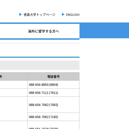
徳島大学トップページ
ENGLISH
海外に留学する方へ
海外現地留学・オンライン留学について
海外留学に関する相談窓口について
語学検定試験（英語）について
奨学金・各種手続き書類
オープンバッジについて
海外に留学する方へ
危機管理・留学準備
交換留学について
海外留学体験記
所
電話番号
088-656-8850 (8854)
088-656-7111 (7611)
088-656-7082 (7082)
088-656-7082 (7183)
088-656-7079 (7079)