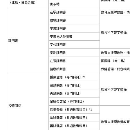
（北島・日亜会館）
出る時
在学証明書
教育支援課教務・情
成績証明書
卒業証明書
総合科学部学務係
卒業見込証明書
証明書
学位証明書
学割証明書
教育支援課教務・情
在寮証明書
国際課 （常三島）
健康診断書
保健管理・総合相談
授業登録 （専門科目）*1
追試験願 （専門科目）
総合科学部学務係
再試験願 （専門科目）
試験欠席届 （専門科目）
授業関係
授業登録 （共通教育科目）*1
追試験願 （共通教育科目）
教育支援課教養教育
再試験願 （共通教育科目）