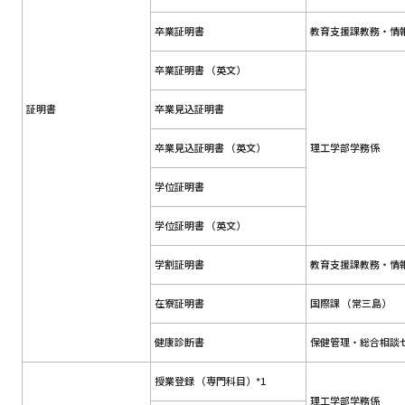
卒業証明書
教育支援課教務・情
卒業証明書 （英文）
証明書
卒業見込証明書
卒業見込証明書 （英文）
理工学部学務係
学位証明書
学位証明書 （英文）
学割証明書
教育支援課教務・情
在寮証明書
国際課 （常三島）
健康診断書
保健管理・総合相談
授業登録 （専門科目）*1
理工学部学務係