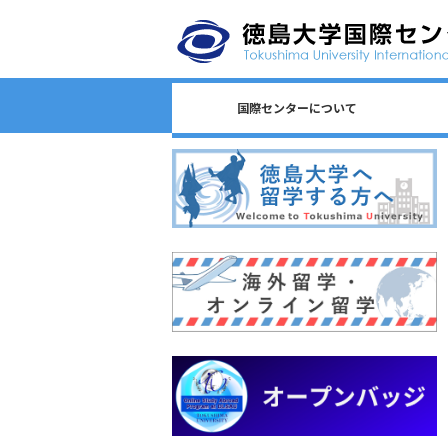
国際センターについて
日本語教育/Japanese Program
センター長からのごあいさつ
国際センターのロゴについて
国際センターについて
相談窓口一覧
スタッフ一覧
国際課連絡先
沿革