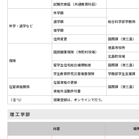
試験欠席届 （共通教育科目）
休学願
退学願
総合科学部学務係
休学・退学など
復学願
住所変更
国際課 （常三島）
徳島市役所
国民健康保険 （市町村役場）
北島町役場
保険
留学生住宅総合補償制度
国際課 （常三島）
学生教育研究災害傷害保険
学務部学生支援課
在留資格の更新
在留資格関係
国際課 （常三島）
資格外活動許可書
（注 *1）
授業登録は、オンラインで行う。
理工学部
内容
場