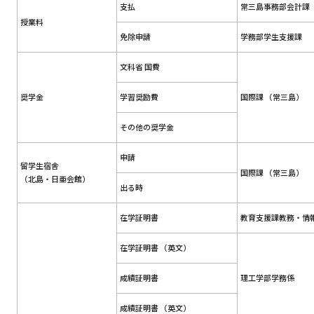
支払
常三島事務部会計課
授業料
免除申請
学務部学生支援課
文科省 国費
奨学金
学習奨励費
国際課 （常三島）
その他の奨学金
申請
留学生宿舎
国際課 （常三島）
（北島・日亜会館）
出る時
在学証明書
教育支援課教務・情
在学証明書 （英文）
成績証明書
理工学部学務係
成績証明書 （英文）