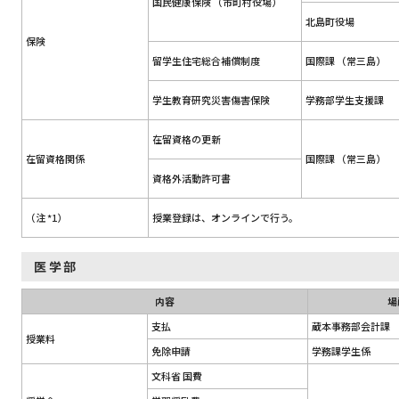
国民健康保険 （市町村役場）
北島町役場
保険
留学生住宅総合補償制度
国際課 （常三島）
学生教育研究災害傷害保険
学務部学生支援課
在留資格の更新
在留資格関係
国際課 （常三島）
資格外活動許可書
（注 *1）
授業登録は、オンラインで行う。
医学部
内容
場
支払
蔵本事務部会計課
授業料
免除申請
学務課学生係
文科省 国費