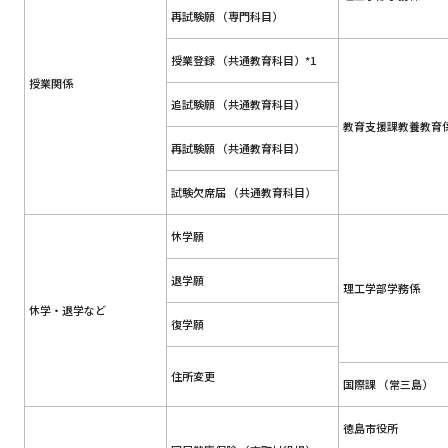
再試験願 （専門科目）
授業登録 （共通教育科目）*1
授業関係
追試験願 （共通教育科目）
教育支援課教養教育
再試験願 （共通教育科目）
試験欠席届 （共通教育科目）
休学願
退学願
理工学部学務係
休学・退学など
復学願
住所変更
国際課 （常三島）
徳島市役所