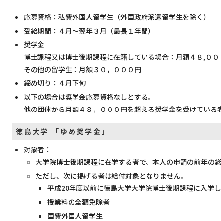
応募資格：私費外国人留学生（外国政府派遣留学生を除く）
受給期間：４月～翌年３月（最長１年間）
奨学金
博士課程又は博士後期課程に在籍している場合：月額４８,００
その他の留学生：月額３０，０００円
締め切り：４月下旬
以下の場合は奨学金応募資格なしとする。
他の団体から月額４８，０００円を超える奨学金を受けている
徳島大学 「ゆめ奨学金」
対象者：
大学院博士後期課程に在学する者で、本人の申請の前年の総
ただし、次に掲げる者は給付対象となりません。
平成20年度以前に徳島大学大学院博士後期課程に入学
授業料の全額免除者
国費外国人留学生