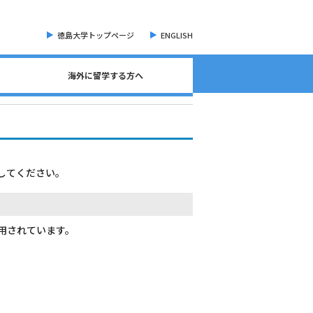
徳島大学トップページ
ENGLISH
海外に留学する方へ
海外現地留学・オンライン留学について
海外留学に関する相談窓口について
語学検定試験（英語）について
奨学金・各種手続き書類
オープンバッジについて
海外に留学する方へ
危機管理・留学準備
交換留学について
海外留学体験記
してください。
用されています。