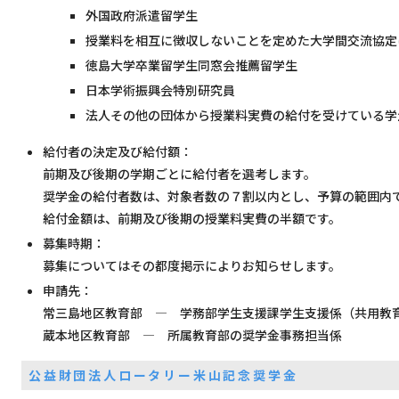
外国政府派遣留学生
授業料を相互に徴収しないことを定めた大学間交流協定
徳島大学卒業留学生同窓会推薦留学生
日本学術振興会特別研究員
法人その他の団体から授業料実費の給付を受けている学
給付者の決定及び給付額：
前期及び後期の学期ごとに給付者を選考します。
奨学金の給付者数は、対象者数の７割以内とし、予算の範囲内
給付金額は、前期及び後期の授業料実費の半額です。
募集時期：
募集についてはその都度掲示によりお知らせします。
申請先：
常三島地区教育部 — 学務部学生支援課学生支援係（共用教育
蔵本地区教育部 — 所属教育部の奨学金事務担当係
公益財団法人ロータリー米山記念奨学金