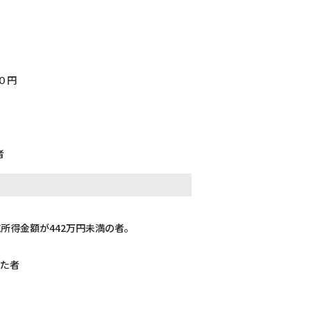
０円
者
所得金額が442万円未満の者。
した者