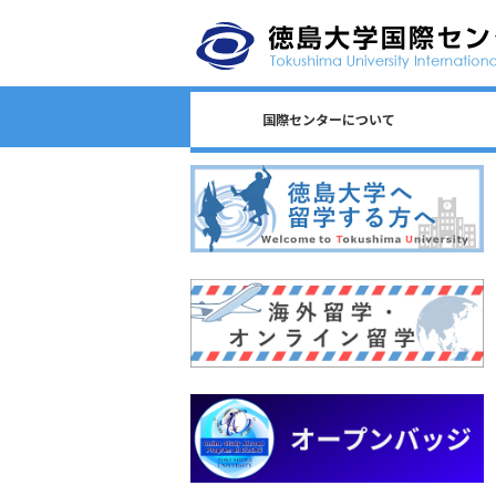
国際センターについて
日本語教育/Japanese Program
センター長からのごあいさつ
国際センターのロゴについて
国際センターについて
相談窓口一覧
スタッフ一覧
国際課連絡先
沿革