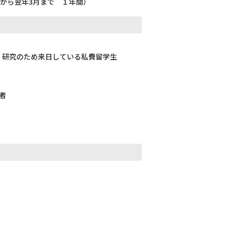
から翌年3月まで １年間）
成
、研究のため来日している私費留学生
者