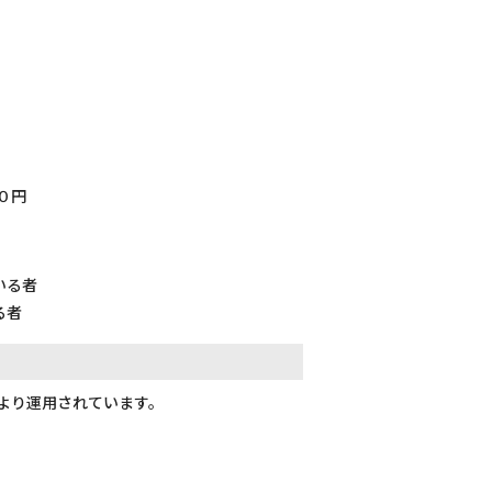
０円
いる者
る者
より運用されています。