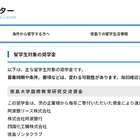
海外から留学する方へ
徳島での留学生活情報
公共交通、自動車、自転車について
留学生 国費奨学金（入学前申請）
民間アパートの探し方について
徳島での生活費・授業料
留学生宿舎・寮について
海外から留学する方へ
徳島大学への留学方法
査証（ビザ）について
入学までのステップ
住所を変更するとき
各種保険について
徳島での留学生活情報
ごみの分別について
アルバイトについて
留学生対象の奨学金
以下は、主な留学生対象の奨学金です。
募集時期や条件、要項などは、変わる可能性があります。
毎回確認
徳島大学国際教育研究交流資金
この奨学金は、次の企業様から毎年ご寄付いただいた資金により運
阿波銀リース株式会社
株式会社阿波銀行
四国化工機株式会社
徳島ゾンタクラブ