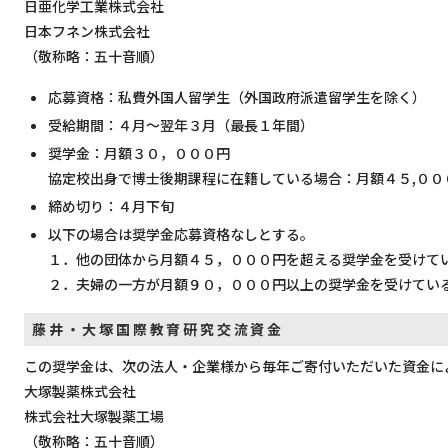
日亜化学工業株式会社
日本フネン株式会社
（敬称略：五十音順）
応募資格：私費外国人留学生（外国政府派遣留学生を除く）
受給期間：４月～翌年３月（最長１年間）
奨学金：月額３０，０００円
協定校出身で博士後期課程に在籍している場合：月額４５,００
締め切り：４月下旬
以下の場合は奨学金応募資格なしとする。
１．他の団体から月額４５，０００円を超える奨学金を受けて
２．夫婦の一方が月額９０，０００円以上の奨学金を受けてい
藤井・大塚国際教育研究交流資金
この奨学金は、次の法人・企業様から毎年ご寄付いただいた資金に
大塚製薬株式会社
株式会社大塚製薬工場
（敬称略：五十音順）