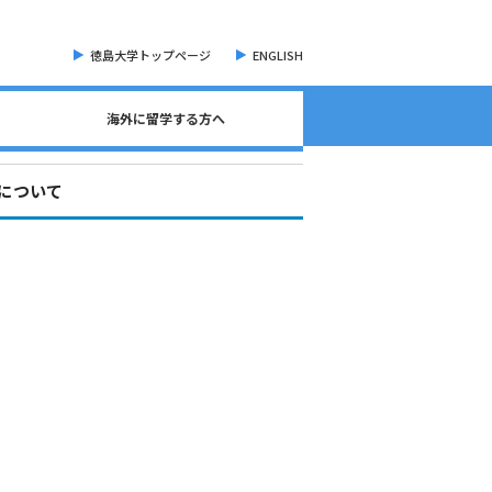
徳島大学トップページ
ENGLISH
海外に留学する方へ
海外現地留学・オンライン留学について
海外留学に関する相談窓口について
語学検定試験（英語）について
奨学金・各種手続き書類
オープンバッジについて
海外に留学する方へ
危機管理・留学準備
交換留学について
海外留学体験記
集について