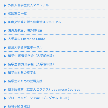
外国人留学生受入マニュアル
相談窓口一覧
国際交流等に伴う危機管理マニュアル
海外渡航届、海外旅行届
入学案内 Entrance Guide
徳島大学留学生ポータル
留学生 国費奨学金（入学前申請）
留学生 国費奨学金（入学後申請）
留学生対象の奨学金
留学生のための就職支援
日本語教育（にほんごクラス）Japanese Courses
グローバルパーソン集中プログラム（GRIP)
各種手続き窓口