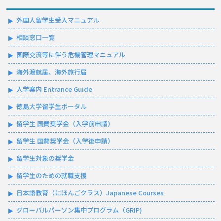
外国人留学生受入マニュアル
相談窓口一覧
国際交流等に伴う危機管理マニュアル
海外渡航届、海外旅行届
入学案内 Entrance Guide
徳島大学留学生ポータル
留学生 国費奨学金（入学前申請）
留学生 国費奨学金（入学後申請）
留学生対象の奨学金
留学生のための就職支援
日本語教育（にほんごクラス）Japanese Courses
グローバルパーソン集中プログラム（GRIP)