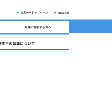
徳島大学トップページ
ENGLISH
海外に留学する方へ
海外現地留学・オンライン留学について
海外留学に関する相談窓口について
語学検定試験（英語）について
奨学金・各種手続き書類
オープンバッジについて
海外に留学する方へ
危機管理・留学準備
交換留学について
海外留学体験記
)奨学生の募集について