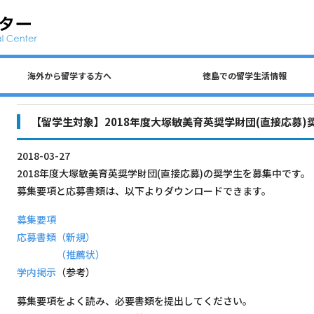
海外から留学する方へ
徳島での留学生活情報
公共交通、自動車、自転車について
留学生 国費奨学金（入学前申請）
民間アパートの探し方について
徳島での生活費・授業料
留学生宿舎・寮について
海外から留学する方へ
徳島大学への留学方法
査証（ビザ）について
入学までのステップ
住所を変更するとき
各種保険について
徳島での留学生活情報
ごみの分別について
アルバイトについて
【留学生対象】2018年度大塚敏美育英奨学財団(直接応募
2018-03-27
2018年度大塚敏美育英奨学財団(直接応募)の奨学生を募集中です。
募集要項と応募書類は、以下よりダウンロードできます。
募集要項
応募書類（新規）
（推薦状）
学内掲示
（参考）
募集要項をよく読み、必要書類を提出してください。