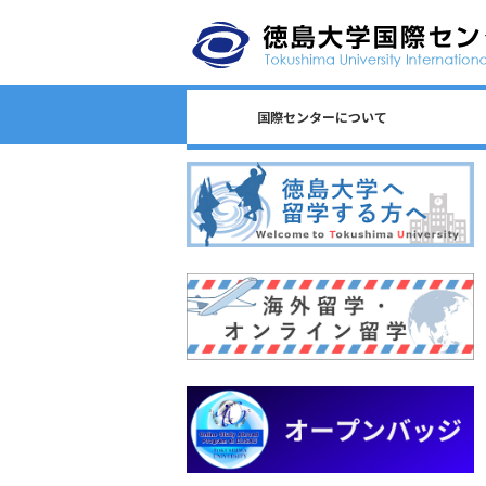
国際センターについて
日本語教育/Japanese Program
センター長からのごあいさつ
国際センターのロゴについて
国際センターについて
相談窓口一覧
スタッフ一覧
国際課連絡先
沿革