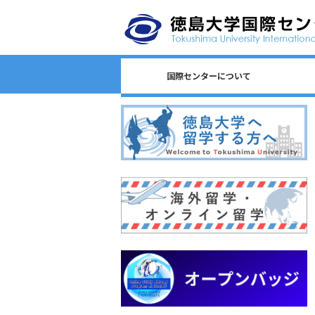
国際センターについて
日本語教育/Japanese Program
センター長からのごあいさつ
国際センターのロゴについて
国際センターについて
相談窓口一覧
スタッフ一覧
国際課連絡先
沿革