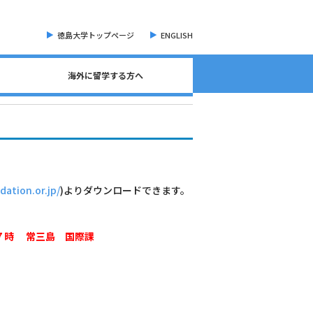
徳島大学トップページ
ENGLISH
海外に留学する方へ
海外現地留学・オンライン留学について
海外留学に関する相談窓口について
語学検定試験（英語）について
奨学金・各種手続き書類
オープンバッジについて
海外に留学する方へ
危機管理・留学準備
交換留学について
海外留学体験記
ation.or.jp/
)よりダウンロードできます。
７時 常三島 国際課