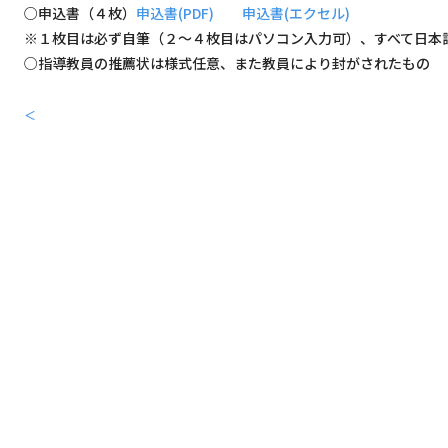
○申込書（４枚）
申込書(PDF)
申込書(エクセル)
※１枚目は必ず自筆（２～４枚目はパソコン入力可）、すべて日本
○指導教員の推薦状は様式任意、また教員により封がされたもの
＜