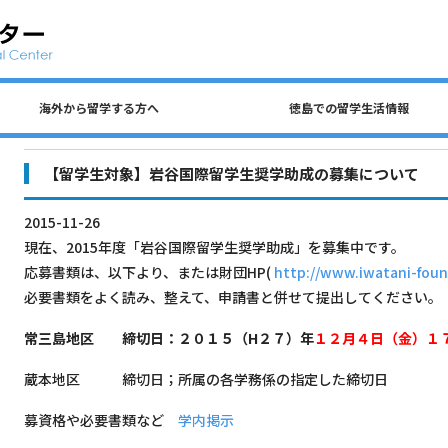
海外から留学する方へ
徳島での留学生活情報
公共交通、自動車、自転車について
留学生 国費奨学金（入学前申請）
民間アパートの探し方について
徳島での生活費・授業料
留学生宿舎・寮について
海外から留学する方へ
徳島大学への留学方法
査証（ビザ）について
入学までのステップ
住所を変更するとき
各種保険について
徳島での留学生活情報
ごみの分別について
アルバイトについて
【留学生対象】岩谷国際留学生奨学助成の募集について
2015-11-26
現在、2015年度「岩谷国際留学生奨学助成」を募集中です。
応募書類は、以下より、または財団HP(
http://www.iwatani-found
必要書類をよく読み、整えて、申請書と併せて提出してください。
常三島地区
締切日：
２０１５（H２７）年
１２月４日（金）１
蔵本地区 締切日；所属の各学務係の指定した締切日
募資格や必要書類など
学内掲示