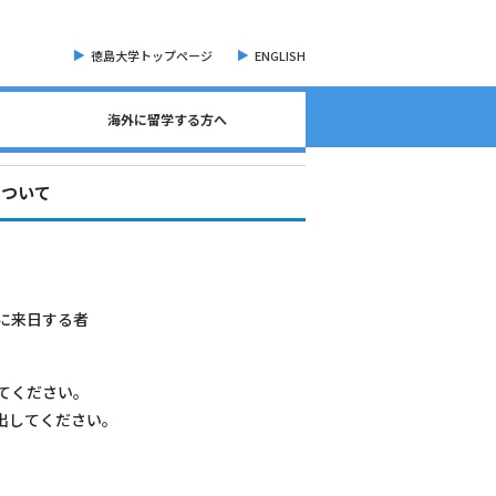
徳島大学トップページ
ENGLISH
海外に留学する方へ
海外現地留学・オンライン留学について
海外留学に関する相談窓口について
語学検定試験（英語）について
奨学金・各種手続き書類
オープンバッジについて
海外に留学する方へ
危機管理・留学準備
交換留学について
海外留学体験記
について
に来日する者
てください。
出してください。