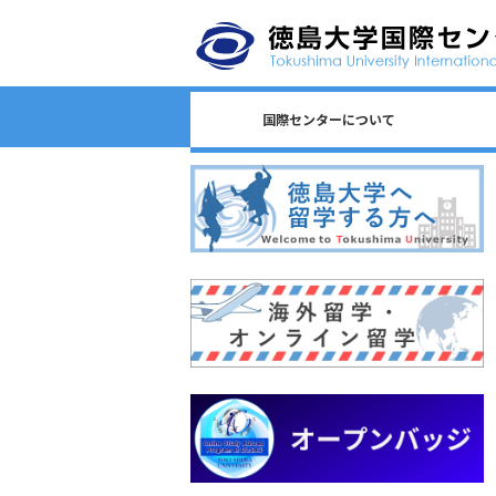
国際センターについて
日本語教育/Japanese Program
センター長からのごあいさつ
国際センターのロゴについて
国際センターについて
相談窓口一覧
スタッフ一覧
国際課連絡先
沿革