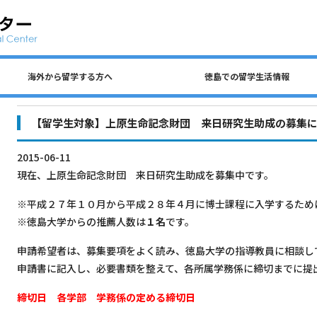
海外から留学する方へ
徳島での留学生活情報
公共交通、自動車、自転車について
留学生 国費奨学金（入学前申請）
民間アパートの探し方について
徳島での生活費・授業料
留学生宿舎・寮について
海外から留学する方へ
徳島大学への留学方法
査証（ビザ）について
入学までのステップ
住所を変更するとき
各種保険について
徳島での留学生活情報
ごみの分別について
アルバイトについて
【留学生対象】上原生命記念財団 来日研究生助成の募集
2015-06-11
現在、上原生命記念財団 来日研究生助成を募集中です。
※平成２７年１０月から平成２８年４月に博士課程に入学するため
※徳島大学からの推薦人数は
１名
です。
申請希望者は、募集要項をよく読み、徳島大学の指導教員に相談し
申請書に記入し、必要書類を整えて、各所属学務係に締切までに提
締切日 各学部 学務係の定める締切日