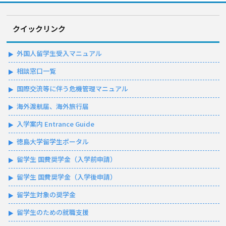
クイックリンク
外国人留学生受入マニュアル
相談窓口一覧
国際交流等に伴う危機管理マニュアル
海外渡航届、海外旅行届
入学案内 Entrance Guide
徳島大学留学生ポータル
留学生 国費奨学金（入学前申請）
留学生 国費奨学金（入学後申請）
留学生対象の奨学金
留学生のための就職支援