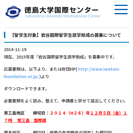
【留学生対象】岩谷国際留学生奨学助成の募集について
2014-11-19
現在、2015年度「岩谷国際留学生奨学助成」を募集中です。
応募書類は、以下より、または財団HP(
http://www.iwatani-
foundation.or.jp/
)より
ダウンロードできます。
必要書類をよく読み、整えて、申請書と併せて提出してください。
常三島地区
締切日：
２０１４（H２６）年
１２月５日（金）１
７時 常三島 国際課
蔵本地区 締切日；所属の各学務係の指定した締切日