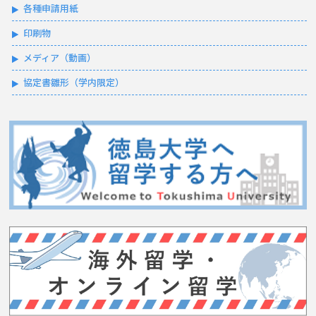
各種申請用紙
印刷物
メディア（動画）
協定書雛形（学内限定）