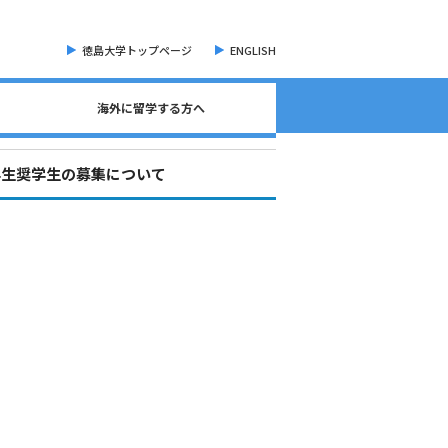
徳島大学トップページ
ENGLISH
海外に留学する方へ
海外現地留学・オンライン留学について
海外留学に関する相談窓口について
語学検定試験（英語）について
奨学金・各種手続き書類
オープンバッジについて
海外に留学する方へ
危機管理・留学準備
交換留学について
海外留学体験記
学生奨学生の募集について
。