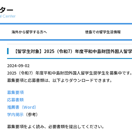
海外から留学する方へ
徳島での留学生活情報
公共交通、自動車、自転車について
留学生 国費奨学金（入学前申請）
民間アパートの探し方について
徳島での生活費・授業料
留学生宿舎・寮について
海外から留学する方へ
徳島大学への留学方法
査証（ビザ）について
入学までのステップ
住所を変更するとき
各種保険について
徳島での留学生活情報
ごみの分別について
アルバイトについて
【留学生対象】2025（令和7）年度平和中島財団外国人留
2024-09-02
2025（令和7）年度平和中島財団外国人留学生奨学生を募集中です
募集要項と応募書類は、以下よりダウンロードできます。
募集要項
応募書類
推薦書（Word）
学内掲示
（参考）
募集要項をよく読み、必要書類を提出してください。