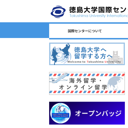
国際センターについて
日本語教育/Japanese Program
センター長からのごあいさつ
国際センターのロゴについて
国際センターについて
相談窓口一覧
スタッフ一覧
国際課連絡先
沿革