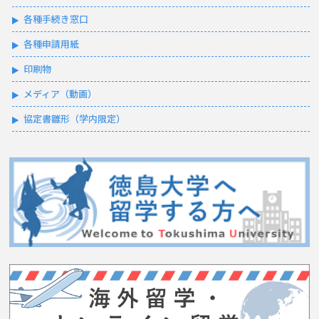
各種手続き窓口
各種申請用紙
印刷物
メディア（動画）
協定書雛形（学内限定）