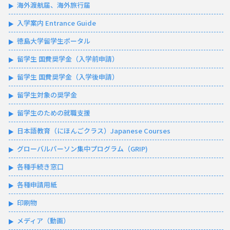
海外渡航届、海外旅行届
入学案内 Entrance Guide
徳島大学留学生ポータル
留学生 国費奨学金（入学前申請）
留学生 国費奨学金（入学後申請）
留学生対象の奨学金
留学生のための就職支援
日本語教育（にほんごクラス）Japanese Courses
グローバルパーソン集中プログラム（GRIP)
各種手続き窓口
各種申請用紙
印刷物
メディア（動画）