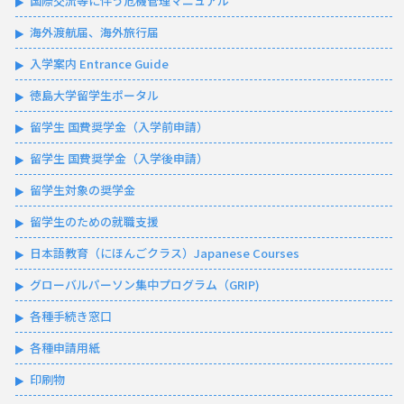
国際交流等に伴う危機管理マニュアル
海外渡航届、海外旅行届
入学案内 Entrance Guide
徳島大学留学生ポータル
留学生 国費奨学金（入学前申請）
留学生 国費奨学金（入学後申請）
留学生対象の奨学金
留学生のための就職支援
日本語教育（にほんごクラス）Japanese Courses
グローバルパーソン集中プログラム（GRIP)
各種手続き窓口
各種申請用紙
印刷物