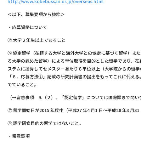
http://www.kobebussan.or.jp/overseas.html
＜以下、募集要項から抜粋＞
・応募資格について
② 大学２年生以上であること
⑤ 協定留学（在籍する大学と海外大学との協定に基づく留学）ま
る大学の認めた留学）による単位取得を目的とした留学であり、在
ステムに換算してセメスターあたり６単位以上（大学院からの留学
「６．応募方法⑧」記載の研究計画書の提出をもってこれに代える
てていること。
（→留意事項 9.（２）、「認定留学」については国際課まで問い
⑦ 留学開始日が2015 年度中（平成27 年4 月1 日～平成28 年3 月
⑧ 語学研修目的の留学ではないこと。
・留意事項