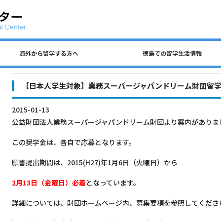
海外から留学する方へ
徳島での留学生活情報
公共交通、自動車、自転車について
留学生 国費奨学金（入学前申請）
民間アパートの探し方について
徳島での生活費・授業料
留学生宿舎・寮について
海外から留学する方へ
徳島大学への留学方法
査証（ビザ）について
入学までのステップ
住所を変更するとき
各種保険について
徳島での留学生活情報
ごみの分別について
アルバイトについて
【日本人学生対象】業務スーパージャパンドリーム財団留
2015-01-13
公益財団法人業務スーパージャパンドリーム財団より案内がありま
この奨学金は、各自で応募となります。
願書提出期間は、2015(H27)年1月6日（火曜日）から
2
月13日（金曜日）必着
となっています。
詳細については、財団ホームページ内、募集要項を参照してくださ