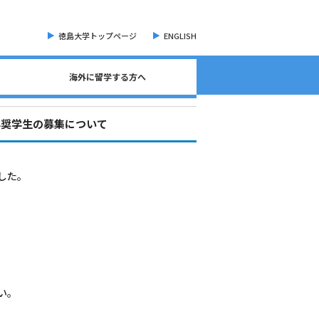
徳島大学トップページ
ENGLISH
海外に留学する方へ
海外現地留学・オンライン留学について
海外留学に関する相談窓口について
語学検定試験（英語）について
奨学金・各種手続き書類
オープンバッジについて
海外に留学する方へ
危機管理・留学準備
交換留学について
海外留学体験記
学奨学生の募集について
した。
い。