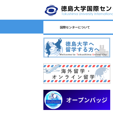
国際センターについて
日本語教育/Japanese Program
センター長からのごあいさつ
国際センターのロゴについて
国際センターについて
相談窓口一覧
スタッフ一覧
国際課連絡先
沿革