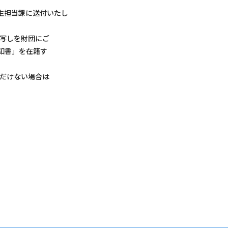
学生担当課に送付いたし
」の写しを財団にご
知書」を在籍す
いただけない場合は