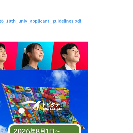
026_18th_univ_applicant_guidelines.pdf