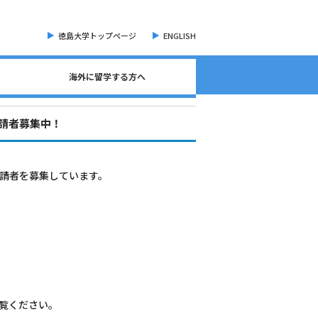
徳島大学トップページ
ENGLISH
海外に留学する方へ
海外現地留学・オンライン留学について
海外留学に関する相談窓口について
語学検定試験（英語）について
奨学金・各種手続き書類
オープンバッジについて
海外に留学する方へ
危機管理・留学準備
交換留学について
海外留学体験記
申請者募集中！
申請者を募集しています。
覧ください。