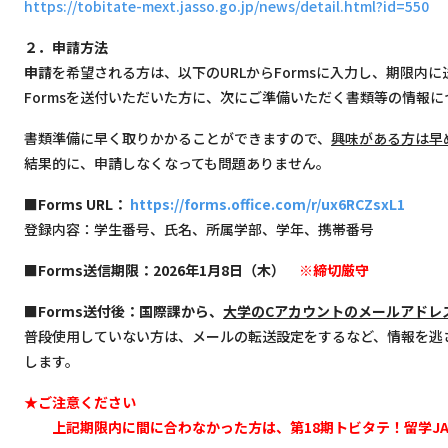
https://tobitate-mext.jasso.go.jp/news/detail.html?id=550
２．申請方法
申請
を希望される方は、以下のURLからFormsに入力し、期限内
Formsを送付いただいた方に、次にご準備いただく書類等の情報
書類準備に早く取りかかることができますので、
興味がある方は早
結果的に、申請しなくなっても問題ありません。
■Forms URL：
https://forms.office.com/r/ux6RCZsxL1
登録内容：学生番号、氏名、所属学部、学年、携帯番号
■Forms送信期限：2026年1月8日（木）
※締切厳守
■Forms送付後：国際課から、
大学のCアカウントのメールアドレ
普段使用していない方は、メールの転送設定をするなど、情報を逃
します。
★ご注意ください
上記期限内に間に合わなかった方は、第18期トビタテ！留学JA