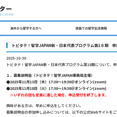
海外から留学する方へ
徳島での留学生活情報
公共交通、自動車、自転車について
留学生 国費奨学金（入学前申請）
民間アパートの探し方について
徳島での生活費・授業料
留学生宿舎・寮について
海外から留学する方へ
徳島大学への留学方法
査証（ビザ）について
入学までのステップ
住所を変更するとき
各種保険について
徳島での留学生活情報
ごみの分別について
アルバイトについて
トビタテ！留学JAPAN新・日本代表プログラム第1８期 
2025-10-30
トビタテ！留学JAPAN新・日本代表プログラム第18期について、
１．募集説明会（トビタテ！留学JAPAN事務局主催）
●2025年11月13日（木）17:30～19:30＠オンライン(zoom)
●2025年11月18日（火）17:30～19:30＠オンライン(zoom)
※いずれの回も定員に達した場合、申込受付を終了します。
興味がある方は、早めに申込をしてください。
募集説明会の参加申し込みについては、以下の公式Webサイトをご