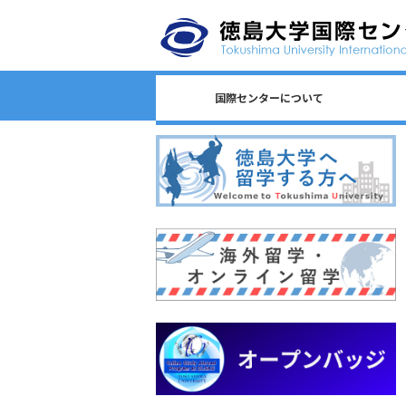
国際センターについて
日本語教育/Japanese Program
センター長からのごあいさつ
国際センターのロゴについて
国際センターについて
相談窓口一覧
スタッフ一覧
国際課連絡先
沿革