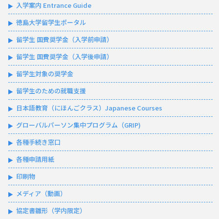
入学案内 Entrance Guide
徳島大学留学生ポータル
留学生 国費奨学金（入学前申請）
留学生 国費奨学金（入学後申請）
留学生対象の奨学金
留学生のための就職支援
日本語教育（にほんごクラス）Japanese Courses
グローバルパーソン集中プログラム（GRIP)
各種手続き窓口
各種申請用紙
印刷物
メディア（動画）
協定書雛形（学内限定）