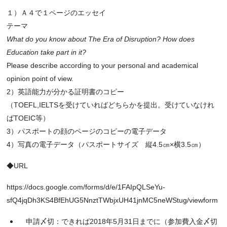
１）Ａ４で１ページのエッセイ
テーマ
What do you know about The Era of Disruption? How does
Education
take part in it?
Please describe according to your personal and academical
opinion point of view.
2）英語能力が分かる証明書のコピー
（TOEFL,IELTSを受けていればどちらかを提出。受けていなけれ
ばTOEIC等）
3）パスポートの顔のページのコピーの電子データ
4）写真の電子データ（パスポートサイズ 縦4.5㎝×横3.5㎝）
◆URL
https://docs.google.com/forms/d/e/1FAIpQLSeYu-
sfQ4jqDh3KS4BfEhUG5NnztTWbjxUH41jnMC5neWStug/viewform
申請〆切：できれば2018年5月31日までに（参加費入金〆切