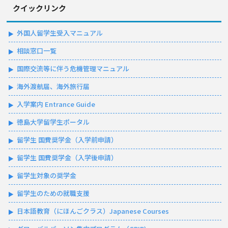
クイックリンク
外国人留学生受入マニュアル
相談窓口一覧
国際交流等に伴う危機管理マニュアル
海外渡航届、海外旅行届
入学案内 Entrance Guide
徳島大学留学生ポータル
留学生 国費奨学金（入学前申請）
留学生 国費奨学金（入学後申請）
留学生対象の奨学金
留学生のための就職支援
日本語教育（にほんごクラス）Japanese Courses