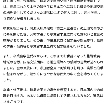
施しました。今年度の「徳島大学国際交流・連携貢献者表彰」で
は、長年にわたり本学の留学生に日本文化に親しむ機会や地域交流
の場を提供してくださった1団体と1名の個人に対し、河村学長よ
り感謝状が贈られました。
卒業を祝う会は、阿波人形浄瑠璃『寿二人三番叟』の上演で華やか
に幕を開けた後、河村学長より卒業留学生に向けたお祝いと激励の
挨拶がありました。その後、卒業生代表に記念品が贈呈され、臨席
の学長・役員等と卒業留学生全員で記念撮影を行いました。
また、卒業留学生代表からは、これまでお世話になった指導教員、
地域の皆様、国際交流団体、寄附企業等への感謝の言葉が述べられ
ました。会の最後には、参加者全員で阿波踊りを踊り、笑顔と拍手
に包まれながら、温かくにぎやかな雰囲気の中で会を締めくくりま
した。
卒業・修了後は、徳島大学での進学を希望する方、日本国内での就
職を目指す方、あるいは母国に帰国して活躍される方など、進路は
さまざまです。