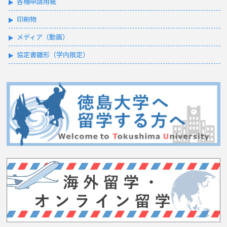
各種申請用紙
印刷物
メディア（動画）
協定書雛形（学内限定）