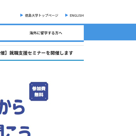
徳島大学トップページ
ENGLISH
海外に留学する方へ
海外現地留学・オンライン留学について
海外留学に関する相談窓口について
語学検定試験（英語）について
奨学金・各種手続き書類
オープンバッジについて
海外に留学する方へ
危機管理・留学準備
交換留学について
海外留学体験記
日開催】就職支援セミナーを開催します