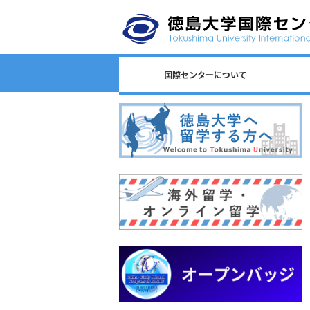
国際センターについて
日本語教育/Japanese Program
センター長からのごあいさつ
国際センターのロゴについて
国際センターについて
相談窓口一覧
スタッフ一覧
国際課連絡先
沿革