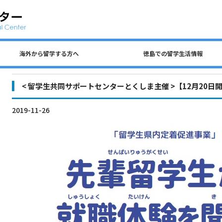
海外から留学する方へ
徳島での留学生活情報
公共交通、自動車、自転車について
留学生 国費奨学金（入学前申請）
民間アパートの探し方について
徳島での生活費・授業料
留学生宿舎・寮について
海外から留学する方へ
徳島大学への留学方法
査証（ビザ）について
入学までのステップ
住所を変更するとき
各種保険について
徳島での留学生活情報
ごみの分別について
アルバイトについて
< 留学生共同サポートセンターとくしま主催 >【12月20
2019-11-26