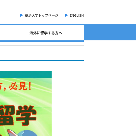
徳島大学トップページ
ENGLISH
海外に留学する方へ
海外現地留学・オンライン留学について
海外留学に関する相談窓口について
語学検定試験（英語）について
奨学金・各種手続き書類
オープンバッジについて
海外に留学する方へ
危機管理・留学準備
交換留学について
海外留学体験記