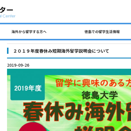
海外から留学する方へ
徳島での留学生活情報
公共交通、自動車、自転車について
留学生 国費奨学金（入学前申請）
民間アパートの探し方について
徳島での生活費・授業料
留学生宿舎・寮について
海外から留学する方へ
徳島大学への留学方法
査証（ビザ）について
入学までのステップ
住所を変更するとき
各種保険について
徳島での留学生活情報
ごみの分別について
アルバイトについて
２０１９年度春休み短期海外留学説明会について
2019-09-26