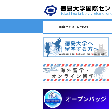
国際センターについて
日本語教育/Japanese Program
センター長からのごあいさつ
国際センターのロゴについて
国際センターについて
相談窓口一覧
スタッフ一覧
国際課連絡先
沿革