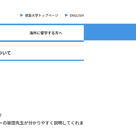
徳島大学トップページ
ENGLISH
海外に留学する方へ
海外現地留学・オンライン留学について
海外留学に関する相談窓口について
語学検定試験（英語）について
奨学金・各種手続き書類
オープンバッジについて
海外に留学する方へ
危機管理・留学準備
交換留学について
海外留学体験記
ついて
？
ーの坂田先生が分かりやすく説明してくれま