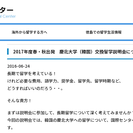
海外から留学する方へ
徳島での留学生活情報
公共交通、自動車、自転車について
留学生 国費奨学金（入学前申請）
民間アパートの探し方について
徳島での生活費・授業料
留学生宿舎・寮について
海外から留学する方へ
徳島大学への留学方法
査証（ビザ）について
入学までのステップ
住所を変更するとき
各種保険について
徳島での留学生活情報
ごみの分別について
アルバイトについて
2017年度春・秋出発 慶北大学（韓国）交換留学説明会に
2016-06-24
長期で留学を考えている！
けれど必要な費用、語学力、奨学金、留学先、留学時期など、
どうすればいいのだろう・・。
そんな貴方！
まずは説明会に参加して、長期留学について深く考えてみませんか
今回の説明会では、韓国の慶北大学への留学について、国際センタ
す。