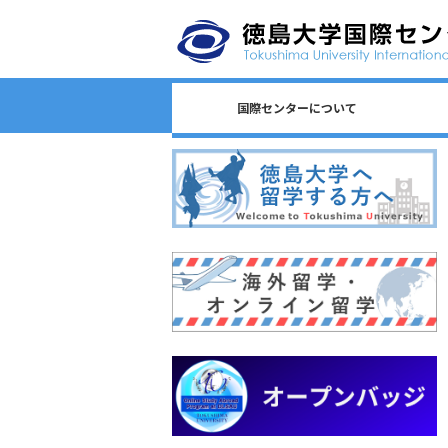
国際センターについて
日本語教育/Japanese Program
センター長からのごあいさつ
国際センターのロゴについて
国際センターについて
相談窓口一覧
スタッフ一覧
国際課連絡先
沿革