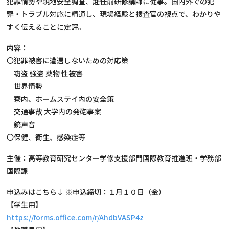
犯罪情勢や現地安全調査、赴任前研修講師に従事。国内外での犯
罪・トラブル対応に精通し、現場経験と捜査官の視点で、わかりや
すく伝えることに定評。
内容：
〇犯罪被害に遭遇しないための対応策
窃盗 強盗 薬物 性被害
世界情勢
寮内、ホームステイ内の安全策
交通事故 大学内の発砲事案
銃声音
〇保健、衛生、感染症等
主催：高等教育研究センター学修支援部門国際教育推進班・学務部
国際課
申込みはこちら↓ ※申込締切：１月１０日（金）
【学生用】
https://forms.office.com/r/AhdbVASP4z