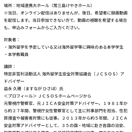
場所：地域連携大ホール（常三島けやきホール）
※当日、オンライン配信はありませんが、後日、希望者に録画動画
を配信します。当日参加できない方で、動画の視聴を希望する場合
も、申込みフォームからご入力ください。
対象者：
・海外留学を予定している又は海外留学等に興味のある本学学生
・本学教職員
講師：
特定非営利活動法人 海外留学生安全対策協議会（ＪＣＳＯＳ）ア
ドバイザー
益永 久穂（ますなが ひさほ）氏
＜プロフィール＞ ＪＣＳＯＳホームページから
元警視庁警察官、元ＪＩＣＡ安全対策アドバイザー。１９８１年か
ら約２７年間、警視庁女性警察官として主に刑事部門を担当、性犯
罪捜査や被害者対策にも従事。２０１３年から約５年間、ＪＩＣＡ
安全対策アドバイザーとして、３５の国・地域に赴き各国の治安、