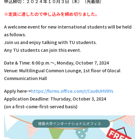
申込締切：２０２４年１０月３日（木）（先着順）
※定員に達したので申し込みを締め切りました。
A welcome event for new international students will be held
as follows.
Join us and enjoy talking with TU students.
Any TU students can join this event.
Date & Time: 6:00 p.m.～, Monday, October 7, 2024
Venue: Multilingual Common Lounge, 1st floor of Glocal
Communication Hall
Apply here→
https://forms.office.com/r/Csu6UHV0Ys
Application Deadline: Thursday, October 3, 2024
(on a first-come-first-served basis)