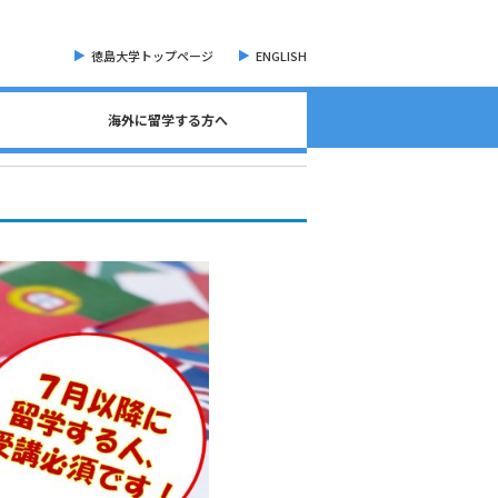
徳島大学トップページ
ENGLISH
海外に留学する方へ
海外現地留学・オンライン留学について
海外留学に関する相談窓口について
語学検定試験（英語）について
奨学金・各種手続き書類
オープンバッジについて
海外に留学する方へ
危機管理・留学準備
交換留学について
海外留学体験記