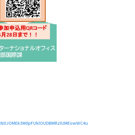
4xN0JOMEk3M0pFUklOUDBMRzlUMEowWC4u