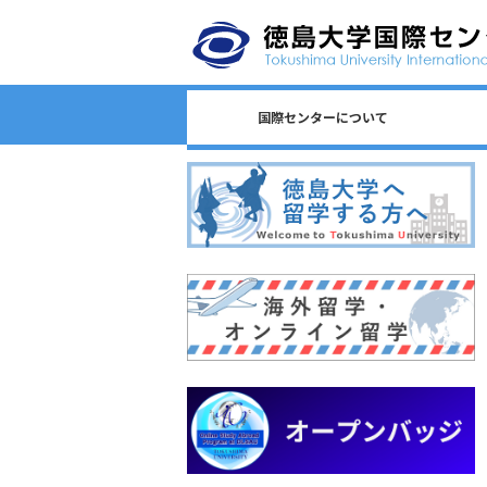
国際センターについて
日本語教育/Japanese Program
センター長からのごあいさつ
国際センターのロゴについて
国際センターについて
相談窓口一覧
スタッフ一覧
国際課連絡先
沿革