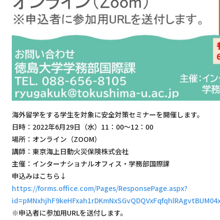
海外留学をする学生を対象に安全対策セミナーを開催します。
日時：2022年6月29日（水）11：00～12：00
場所：オンライン（ZOOM）
講師：東京海上日動火災保険株式会社
主催：インターナショナルオフィス・学務部国際課
申込みはこちら↓
https://forms.office.com/Pages/ResponsePage.aspx?
id=pMNxhjhF9keHFxah1rDKmNxSGvQDQVxFqfqhlRAgvtBUM0
※申込者に参加用URLを送付します。