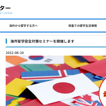
海外から留学する方へ
徳島での留学生活情報
公共交通、自動車、自転車について
留学生 国費奨学金（入学前申請）
民間アパートの探し方について
徳島での生活費・授業料
留学生宿舎・寮について
海外から留学する方へ
徳島大学への留学方法
査証（ビザ）について
入学までのステップ
住所を変更するとき
各種保険について
徳島での留学生活情報
ごみの分別について
アルバイトについて
海外留学安全対策セミナーを開催します
2022-06-20