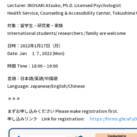
Lecturer: INOSAKI Atsuko, Ph.D. Licensed Psychologist
Health Service, Counseling & Accessibility Center, Tokushima 
対象：留学⽣・研究者・家族
International students/ researchers / family are welcome
日時：2022年1月17日（月）
Date: Jan １７, 2022 (Mon)
時間 Time：18:00 – 19:00
⾔語：⽇本語/英語/中国語
Language: Japanese/English/Chinese
＊＊＊
まずお申し込みください Please make registration first.
申し込みリンク Link for registration:
https://forms.gle/aF