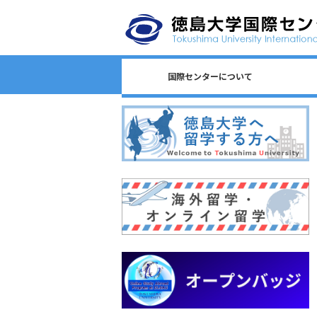
国際センターについて
日本語教育/Japanese Program
センター長からのごあいさつ
国際センターのロゴについて
国際センターについて
相談窓口一覧
スタッフ一覧
国際課連絡先
沿革