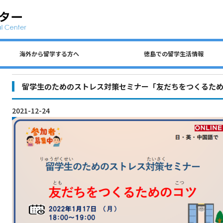
海外から留学する方へ
徳島での留学生活情報
公共交通、自動車、自転車について
留学生 国費奨学金（入学前申請）
民間アパートの探し方について
徳島での生活費・授業料
留学生宿舎・寮について
海外から留学する方へ
徳島大学への留学方法
査証（ビザ）について
入学までのステップ
住所を変更するとき
各種保険について
徳島での留学生活情報
ごみの分別について
アルバイトについて
留学生のためのストレス対策セミナー「友だちをつくるた
2021-12-24