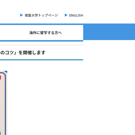
徳島大学トップページ
ENGLISH
海外に留学する方へ
海外現地留学・オンライン留学について
海外留学に関する相談窓口について
語学検定試験（英語）について
奨学金・各種手続き書類
オープンバッジについて
海外に留学する方へ
危機管理・留学準備
交換留学について
海外留学体験記
めのコツ」を開催します