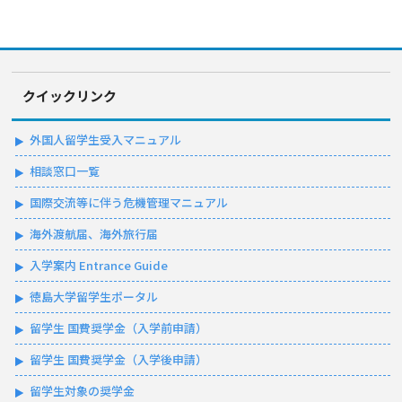
クイックリンク
外国人留学生受入マニュアル
相談窓口一覧
国際交流等に伴う危機管理マニュアル
海外渡航届、海外旅行届
入学案内 Entrance Guide
徳島大学留学生ポータル
留学生 国費奨学金（入学前申請）
留学生 国費奨学金（入学後申請）
留学生対象の奨学金