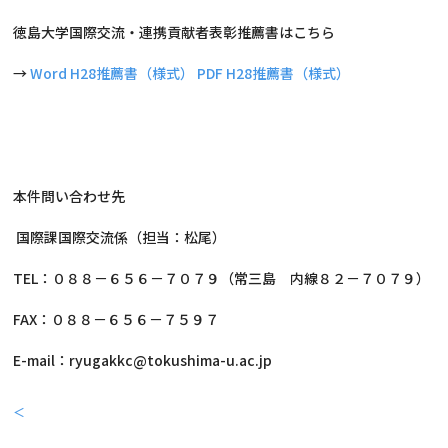
徳島大学国際交流・連携貢献者表彰推薦書はこちら
→
Word H28推薦書（様式）
PDF H28推薦書（様式）
本件問い合わせ先
国際課国際交流係（担当：松尾）
TEL：０８８－６５６－７０７９（常三島 内線８２－７０７９）
FAX：０８８－６５６－７５９７
E-mail：ryugakkc@tokushima-u.ac.jp
＜