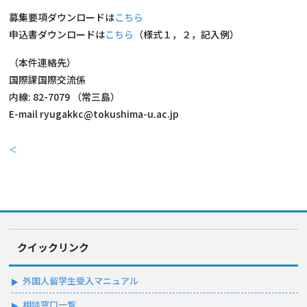
募集要項ダウンロードは
こちら
申込書ダウンロードは
こちら
（様式１，２，記入例）
（本件連絡先）
国際課国際交流係
内線: 82-7079 （常三島）
E-mail ryugakkc@tokushima-u.ac.jp
＜
クイックリンク
外国人留学生受入マニュアル
相談窓口一覧