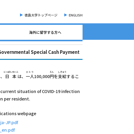
徳島大学トップページ
ENGLISH
海外に留学する方へ
海外現地留学・オンライン留学について
海外留学に関する相談窓口について
語学検定試験（英語）について
奨学金・各種手続き書類
オープンバッジについて
海外に留学する方へ
危機管理・留学準備
交換留学について
海外留学体験記
ntal Special Cash Payment
にっぽんせいふ
ひとり
えん
しきゅう
め、
日本
は、
一人
100,000
円
を
支給
するこ
e current situation of COVID-19 infection
n per resident.
ications webpage
ja-JP.pdf
_en.pdf