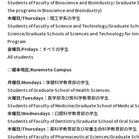
Students of Faculty of Bioscience and Bioindustry/ Graduate 
the programs in Bioscience and Bioindustry)
木曜日/Thursdays：
理工学系の学生
Students of Faculty of Science and Technology/Graduate Sc
Science/Graduate Schools of Sciences and Technology for In
Program
金曜日/Fridays：
すべての学生
All students
◇蔵本地区/Kuramoto Campus
月曜日/Mondays：
保健科学教育部の学生
Students of Graduate School of Health Sciences
火曜日/Tuesdays：
医学部及び医科学教育部の学生
Students of Faculty of Medicine/Graduate School of Medical S
水曜日/Wednesdays：
口腔科学教育部の学生
Students of Faculty of Dentistry/Graduate School of Oral Sci
木曜日/Thursdays：
薬科学教育部及び栄養生命科学教育部の学生
Students of Faculty of Pharmaceutical Sciences/Graduate Sch