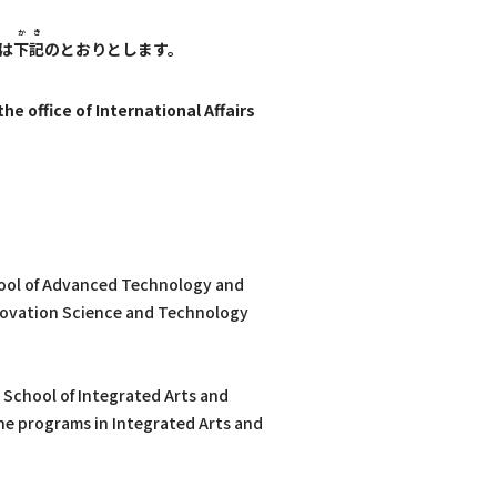
かき
は
下記
のとおりとします。
he office of International Affairs
hool of Advanced Technology and
novation Science and Technology
 School of Integrated Arts and
he programs in Integrated Arts and