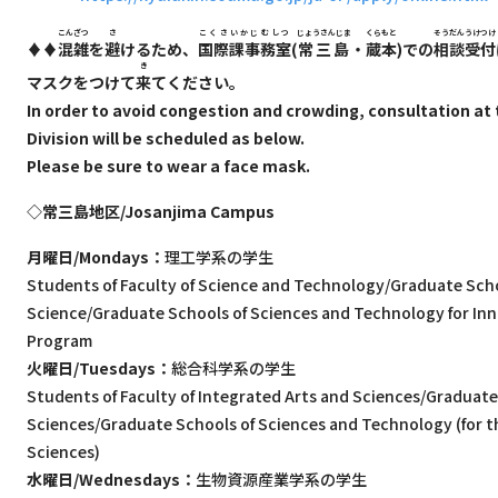
こんざつ
さ
こくさいかじむしつ
じょうさんじま
くらもと
そうだんうけつけ
♦♦
混雑
を
避
けるため、
国際課事務室
(
常三島
・
蔵本
)での
相談受付
き
マスクをつけて
来
てください。
In order to avoid congestion and crowding, consultation at t
Division will be scheduled as below.
Please be sure to wear a face mask.
◇常三島地区/Josanjima Campus
月曜日/Mondays：
理工学系の学生
Students of Faculty of Science and Technology/Graduate Sc
Science/Graduate Schools of Sciences and Technology for In
Program
火曜日/Tuesdays：
総合科学系の学生
Students of Faculty of Integrated Arts and Sciences/Graduate
Sciences/Graduate Schools of Sciences and Technology (for t
Sciences)
水曜日/Wednesdays：
生物資源産業学系の学生