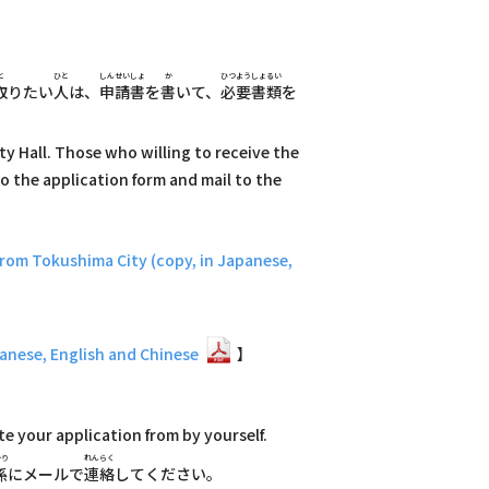
と
ひと
しんせいしょ
か
ひつようしょるい
取
りたい
人
は、
申請書
を
書
いて、
必要書類
を
ty Hall. Those who willing to receive the
to the application form and mail to the
okushima City (copy, in Japanese,
ese, English and Chinese
】
e your application from by yourself.
かり
れんらく
係
にメールで
連絡
してください。