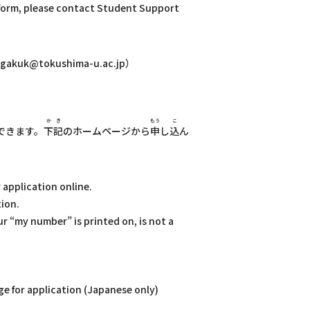
n form, please contact Student Support
ryugakuk@tokushima-u.ac.jp）
かき
もう
こ
できます。
下記
のホームページから
申
し
込
ん
 application online.
tion.
r “my number” is printed on, is not a
e for application (Japanese only)