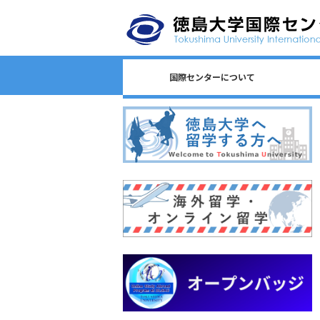
国際センターについて
日本語教育/Japanese Program
センター長からのごあいさつ
国際センターのロゴについて
国際センターについて
相談窓口一覧
スタッフ一覧
国際課連絡先
沿革