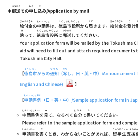
ゆうそう
もう
こ
♦
郵送
での
申
し
込
み/Application by mail
きゅうふきん
しんせいしょ
とくしましやくしょ
とど
きゅうふきん
う
給付金
の
申請書
は、
徳島市役所
から
届
きます。
給付金
を
受
け
は
とくしましやくしょ
ゆうそう
貼
って、
徳島市役所
に
郵送
してください。
Your application form will be mailed by the Tokushima Ci
aid will need to fill out and attach required documents 
Tokushima City Hall.
とくしまし
つうち
うつ
【
徳島市
からの
通知
（
写
し、日・英・中）/Announcement from T
English and Chinese)
】
しんせいしょれい
【
申請書例
（日・英・中）/Sample application form in Japan
しんせいしょれい
み
じぶん
か
申請書例
を
見
て、なるべく
自分
で
書
いてください。
Please refer to the sample application form and complet
しんせいしょ
か
りゅうがくせいしえんが
申請書
を
書
くとき、わからないことがあれば、
留学生支援