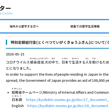
海外から留学する方へ
徳島での留学生活情報
公共交通、自動車、自転車について
留学生 国費奨学金（入学前申請）
民間アパートの探し方について
徳島での生活費・授業料
留学生宿舎・寮について
海外から留学する方へ
徳島大学への留学方法
査証（ビザ）について
入学までのステップ
住所を変更するとき
各種保険について
徳島での留学生活情報
ごみの分別について
アルバイトについて
特別定額給付金(とくべつていがくきゅうふきん)について/ Governme
2020-05-15
かんせんしょうかくだい
なか
にほん
せいかつ
ひと
たす
コロナウイルス
感染症拡大
の
中
で、
日本
で
生活
する
人
を
助
けるた
とになりました。
In order to support the lives of people residing in Japan in th
spread, the Government of Japan provides an aid of 100,000 ye
そうむしょう
総務省
ホームページ/Ministry of Internal Affairs and Commun
にほんご
日本語
https://kyufukin.soumu.go.jp/doc/17_document_
English
https://kyufukin.soumu.go.jp/doc/18_document