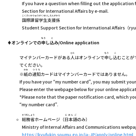
If you have a question when filling out the applicatio
Section for International Affairs by e-mail.
こくさいかりゅうがくせいしえんがかり
国際課留学生支援係
Student Support Section for International Affairs（
もう
こ
♦オンラインでの
申
し
込
み/Online application
ひと
もう
こ
マイナンバーカードがある
人
はオンラインで
申
し
込
むことが
でください。
かみ
つうち
※
紙
の
通知
カードはマイナンバーカードではありません。
If you have your “my number card”, you may submit your
Please enter the webpage below for your online applica
*Please note that the paper notification card, which you
“my number card”.
そうむしょう
にほんご
総務省
ホームページ（
日本語
のみ）
Ministry of Internal Affairs and Communications webpag
https://kyufukin.soumu.go.jp/ja-JP/apply/online.html