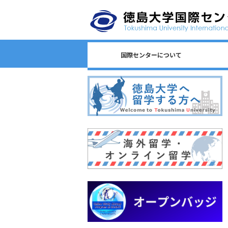
国際センターについて
日本語教育/Japanese Program
センター長からのごあいさつ
国際センターのロゴについて
国際センターについて
相談窓口一覧
スタッフ一覧
国際課連絡先
沿革