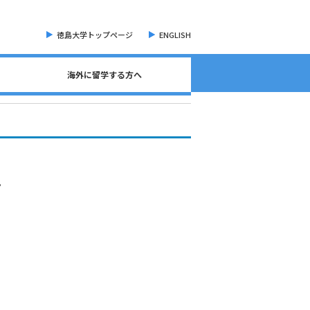
徳島大学トップページ
ENGLISH
海外に留学する方へ
海外現地留学・オンライン留学について
海外留学に関する相談窓口について
語学検定試験（英語）について
奨学金・各種手続き書類
オープンバッジについて
海外に留学する方へ
危機管理・留学準備
交換留学について
海外留学体験記
。