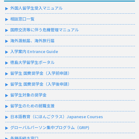
外国人留学生受入マニュアル
相談窓口一覧
国際交流等に伴う危機管理マニュアル
海外渡航届、海外旅行届
入学案内 Entrance Guide
徳島大学留学生ポータル
留学生 国費奨学金（入学前申請）
留学生 国費奨学金（入学後申請）
留学生対象の奨学金
留学生のための就職支援
日本語教育（にほんごクラス）Japanese Courses
グローバルパーソン集中プログラム（GRIP)
各種手続き窓口