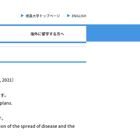
徳島大学トップページ
ENGLISH
海外に留学する方へ
海外現地留学・オンライン留学について
海外留学に関する相談窓口について
語学検定試験（英語）について
奨学金・各種手続き書類
オープンバッジについて
海外に留学する方へ
危機管理・留学準備
交換留学について
海外留学体験記
, 2021）
ます。
plans.
す。
on of the spread of disease and the