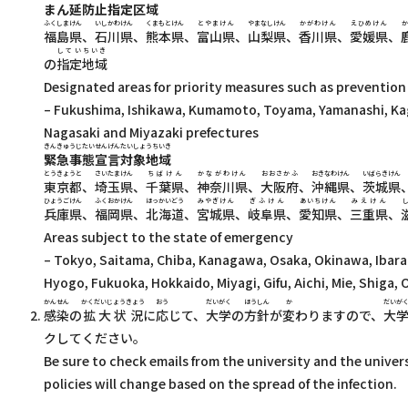
まん
延防止指定区域
ふくしまけん
いしかわけん
くまもとけん
とやまけん
やまなしけん
かがわけん
えひめけん
福島県
、
石川県
、
熊本県
、
富山県
、
山梨県
、
香川県
、
愛媛県
、
していちいき
の
指定地域
Designated areas for priority measures such as prevention
– Fukushima, Ishikawa, Kumamoto, Toyama, Yamanashi, Ka
Nagasaki and Miyazaki prefectures
きんきゅうじたいせんげんたいしょうちいき
緊急事態宣言対象地域
とうきょうと
さいたまけん
ちばけん
かながわけん
おおさかふ
おきなわけん
いばらきけん
東京都
、
埼玉県
、
千葉県
、
神奈川県
、
大阪府
、
沖縄県
、
茨城県
ひょうごけん
ふくおかけん
ほっかいどう
みやぎけん
ぎふけん
あいちけん
みえけん
兵庫県
、
福岡県
、
北海道
、
宮城県
、
岐阜県
、
愛知県
、
三重県
、
Areas subject to the state of emergency
– Tokyo, Saitama, Chiba, Kanagawa, Osaka, Okinawa, Ibara
Hyogo, Fukuoka, Hokkaido, Miyagi, Gifu, Aichi, Mie, Shiga
かんせん
かくだいじょうきょう
おう
だいがく
ほうしん
か
だいが
感染
の
拡大状況
に
応
じて、
大学
の
方針
が
変
わりますので、
大
クしてください。
Be sure to check emails from the university and the unive
policies will change based on the spread of the infection.