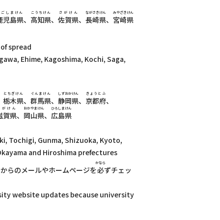
かごしまけん
こうちけん
さがけん
ながさきけん
みやざきけん
鹿児島県
、
高知県
、
佐賀県
、
長崎県
、
宮崎県
 of spread
gawa, Ehime, Kagoshima, Kochi, Saga,
とちぎけん
ぐんまけん
しずおかけん
きょうとふ
、
栃木県
、
群馬県
、
静岡県
、
京都府
、
しがけん
おかやまけん
ひろしまけん
滋賀県
、
岡山県
、
広島県
ki, Tochigi, Gunma, Shizuoka, Kyoto,
, Okayama and Hiroshima prefectures
く
かなら
学
からのメールやホームページを
必
ずチェッ
rsity website updates because university