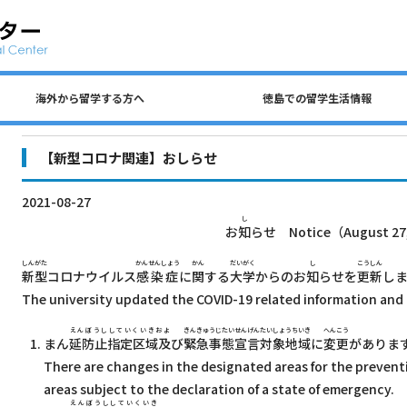
海外から留学する方へ
徳島での留学生活情報
公共交通、自動車、自転車について
留学生 国費奨学金（入学前申請）
民間アパートの探し方について
徳島での生活費・授業料
留学生宿舎・寮について
海外から留学する方へ
徳島大学への留学方法
査証（ビザ）について
入学までのステップ
住所を変更するとき
各種保険について
徳島での留学生活情報
ごみの分別について
アルバイトについて
【新型コロナ関連】おしらせ
2021-08-27
し
お
知
らせ Notice（August 27
しんがた
かんせんしょう
かん
だいがく
し
こうしん
新型
コロナウイルス
感染症
に
関
する
大学
からのお
知
らせを
更新
し
The university updated the COVID-19 related information and 
えんぼうししていくいきおよ
きんきゅうじたいせんげんたいしょうちいき
へんこう
まん
延防止指定区域及
び
緊急事態宣言対象地域
に
変更
がありま
There are changes in the designated areas for the preventi
areas subject to the declaration of a state of emergency.
えんぼうししていくいき