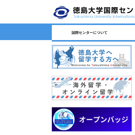
国際センターについて
日本語教育/Japanese Program
センター長からのごあいさつ
国際センターのロゴについて
国際センターについて
相談窓口一覧
スタッフ一覧
国際課連絡先
沿革