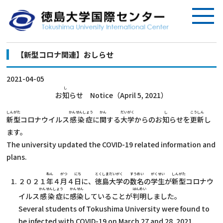
【新型コロナ関連】おしらせ
2021-04-05
し
お
知
らせ Notice（April 5, 2021）
しんがた
かんせんしょう
かん
だいがく
し
こうしん
新型
コロナウイルス
感染症
に
関
する
大学
からのお
知
らせを
更新
し
ます。
The university updated the COVID-19 related information and
plans.
ねん
がつ
にち
とくしまだいがく
すうめい
がくせい
しんがた
２０２１
年
４
月
４
日
に、
徳島大学
の
数名
の
学生
が
新型
コロナウ
かんせんしょう
かんせん
はんめい
イルス
感染症
に
感染
していることが
判明
しました。
Several students of Tokushima University were found to
be infected with COVID-19 on March 27 and 28, 2021.