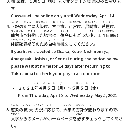
授業
は、５
月
５
日
（
水
）までオンライン
授業
のみとなりま
す。
Classes will be online only until Wednesday, April 14.
かき
きかん
おおさかし
こうべし
にしのみやし
あまがさきし
あしやし
下記
の
期間
に
大阪市
、
神戸市
、
西宮市
、
尼崎市
、
芦屋市
、
せんだいし
いどう
ばあい
とくしま
あと
じゅうよっかかん
仙台市
へ
移動
した
場合
は、
徳島
にもどった
後
、
１４日間
の
たいちょうかくにんきかん
じたくたいき
体調確認期間
のため
自宅待機
をしてください。
If you have traveled to Osaka, Kobe, Nishinomiya,
Amagasaki, Ashiya, or Sendai during the period below,
please wait at home for 14 days after returning to
Tokushima to check your physical condition.
ねん
がついつか
げつ
がつ
いつか
すい
２０２１
年
４
月５日
（
月
）～５
月
５日
（
水
）
From Thursday, April 5 to Wednesday, May 5, 2021
かんせん
かくだいじょうきょう
おう
だいがく
ほうしん
か
感染
の
拡大状況
に
応
じて、
大学
の
方針
が
変
わりますので、
だいがく
かなら
大学
からのメールやホームページを
必
ずチェックしてくださ
い。