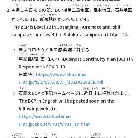
がつ
か
あいだ
じょうさんじまちく
くらもとちく
いしいちく
４
月
１４
日
までの
間
、BCPは
常三島地区
、
蔵本地区
、
石井地区
しんくらちく
がレベル３B、
新蔵地区
がレベル１です。
The BCP is Level 3B in Josanjima, Kuramoto and Ishii
campuses, and Level 1 in Shinkura campus until April 14.
しんがた
かんせんしょう
たい
新型
コロナウイルス
感染症
に
対
する
じぎょうけいぞくけいかく
事業継続計画
（BCP）/Business Continuity Plan (BCP) in
Response to COVID-19
日本語：
https://www.tokushima-
u.ac.jp/fs/2/4/7/5/8/7/_/20210329BCP.pdf
えいご
かき
きんじつちゅう
けいさい
英語
のBCPは
下記
ホームページに
近日中
に
掲載
されます。
The BCP in English will be posted soon on the
following website.
https://www.tokushima-
u.ac.jp/about/virus/virus_en.html
じゅぎょう
がつ
か
すい
じゅぎょう