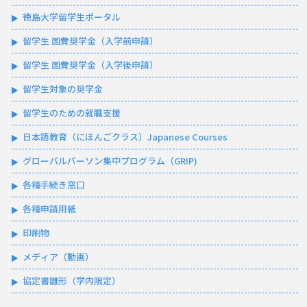
徳島大学留学生ポータル
留学生 国費奨学金（入学前申請）
留学生 国費奨学金（入学後申請）
留学生対象の奨学金
留学生のための就職支援
日本語教育（にほんごクラス）Japanese Courses
グローバルパーソン集中プログラム（GRIP)
各種手続き窓口
各種申請用紙
印刷物
メディア（動画）
協定書雛形（学内限定）