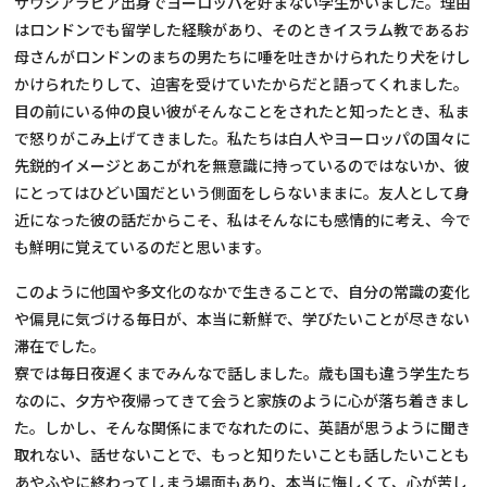
サウジアラビア出身でヨーロッパを好まない学生がいました。理由
はロンドンでも留学した経験があり、そのときイスラム教であるお
母さんがロンドンのまちの男たちに唾を吐きかけられたり犬をけし
かけられたりして、迫害を受けていたからだと語ってくれました。
目の前にいる仲の良い彼がそんなことをされたと知ったとき、私ま
で怒りがこみ上げてきました。私たちは白人やヨーロッパの国々に
先鋭的イメージとあこがれを無意識に持っているのではないか、彼
にとってはひどい国だという側面をしらないままに。友人として身
近になった彼の話だからこそ、私はそんなにも感情的に考え、今で
も鮮明に覚えているのだと思います。
このように他国や多文化のなかで生きることで、自分の常識の変化
や偏見に気づける毎日が、本当に新鮮で、学びたいことが尽きない
滞在でした。
寮では毎日夜遅くまでみんなで話しました。歳も国も違う学生たち
なのに、夕方や夜帰ってきて会うと家族のように心が落ち着きまし
た。しかし、そんな関係にまでなれたのに、英語が思うように聞き
取れない、話せないことで、もっと知りたいことも話したいことも
あやふやに終わってしまう場面もあり、本当に悔しくて、心が苦し