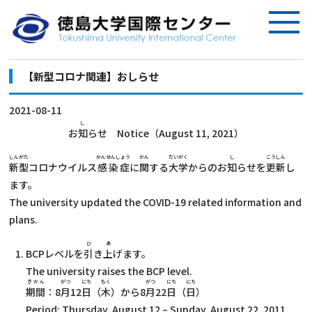
【新型コロナ関連】おしらせ
2021-08-11
し
お
知
らせ Notice（August 11, 2021）
しんがた
かんせんしょう
かん
だいがく
し
こうしん
新型
コロナウイルス
感染症
に
関
する
大学
からのお
知
らせを
更新
し
ます。
The university updated the COVID-19 related information and
plans.
ひ
あ
BCPレベルを
引
き
上
げます。
The university raises the BCP level.
きかん
がつ
にち
もく
がつ
にち
にち
期間
：8
月
12
日
（
木
）から8
月
22
日
（
日
）
Period: Thursday, August 12 – Sunday, August 22, 2011