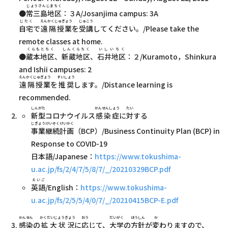
じょうさんじまちく
●
常三島地区
：３A/Josanjima campus: 3A
じたく
えんかくじゅぎょう
じゅこう
自宅
で
遠隔授業
を
受講
してください。/Please take the
remote classes at home.
くらもとちく
しんくらちく
いしいちく
●
蔵本地区
、
新蔵地区
、
石井地区
：２/Kuramoto，Shinkura
and Ishii campuses: 2
えんかくじゅぎょう
すいしょう
遠隔授業
を
推奨
します。/Distance learning is
recommended.
しんがた
かんせんしょう
たい
新型
コロナウイルス
感染症
に
対
する
じぎょうけいぞくけいかく
事業継続計画
（BCP）/Business Continuity Plan (BCP) in
Response to COVID-19
日本語/Japanese：
https://www.tokushima-
u.ac.jp/fs/2/4/7/5/8/7/_/20210329BCP.pdf
えいご
英語
/English：
https://www.tokushima-
u.ac.jp/fs/2/5/5/4/0/7/_/20210415BCP-E.pdf
かんせん
かくだいじょうきょう
おう
だいがく
ほうしん
か
感染
の
拡大状況
に
応
じて、
大学
の
方針
が
変
わりますので、