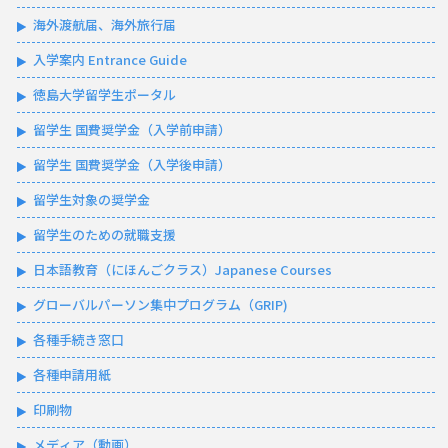
海外渡航届、海外旅行届
入学案内 Entrance Guide
徳島大学留学生ポータル
留学生 国費奨学金（入学前申請）
留学生 国費奨学金（入学後申請）
留学生対象の奨学金
留学生のための就職支援
日本語教育（にほんごクラス）Japanese Courses
グローバルパーソン集中プログラム（GRIP)
各種手続き窓口
各種申請用紙
印刷物
メディア（動画）