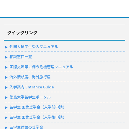
クイックリンク
外国人留学生受入マニュアル
相談窓口一覧
国際交流等に伴う危機管理マニュアル
海外渡航届、海外旅行届
入学案内 Entrance Guide
徳島大学留学生ポータル
留学生 国費奨学金（入学前申請）
留学生 国費奨学金（入学後申請）
留学生対象の奨学金