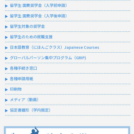
留学生 国費奨学金（入学前申請）
留学生 国費奨学金（入学後申請）
留学生対象の奨学金
留学生のための就職支援
日本語教育（にほんごクラス）Japanese Courses
グローバルパーソン集中プログラム（GRIP)
各種手続き窓口
各種申請用紙
印刷物
メディア（動画）
協定書雛形（学内限定）